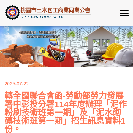
2025-07-22
轉全國聯合會函-勞動部勞力發展
署中彰投分署114年度辦理「泥作
粉刷技術班第一期」及「泥水砌
磚技術班第一期」招生訊息資料1
份。