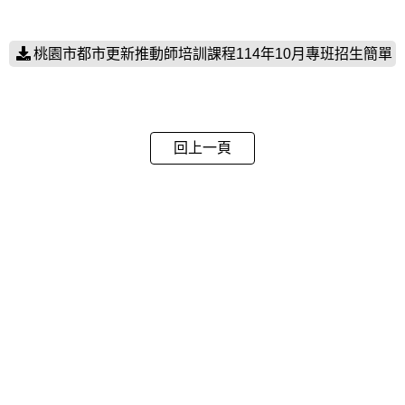
桃園市都市更新推動師培訓課程114年10月專班招生簡單
回上一頁